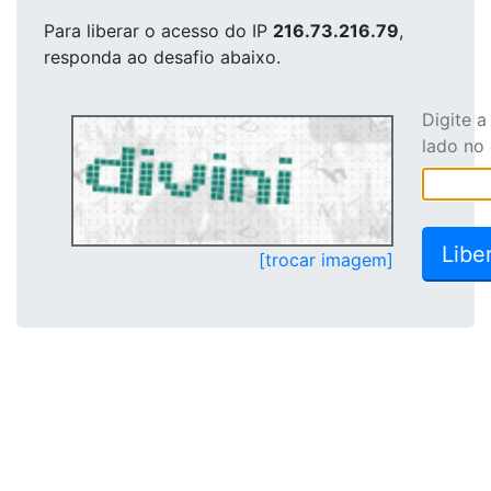
Para liberar o acesso
do IP
216.73.216.79
,
responda ao desafio abaixo.
Digite 
lado no
[trocar imagem]