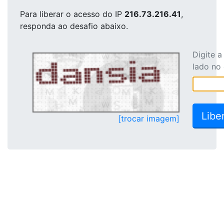
Para liberar o acesso
do IP
216.73.216.41
,
responda ao desafio abaixo.
Digite 
lado no
[trocar imagem]