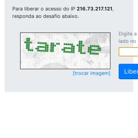
Para liberar o acesso
do IP
216.73.217.121
,
responda ao desafio abaixo.
Digite 
lado no
[trocar imagem]