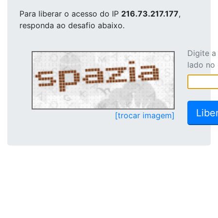
Para liberar o acesso
do IP
216.73.217.177
,
responda ao desafio abaixo.
Digite 
lado no
[trocar imagem]