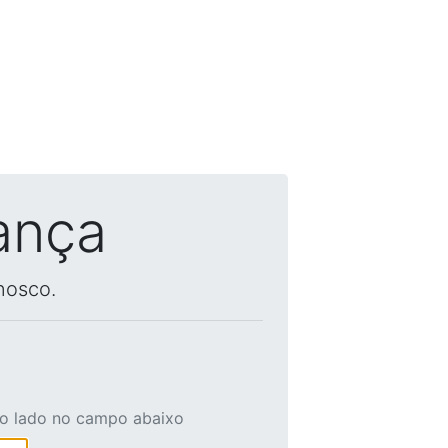
ança
nosco.
ao lado no campo abaixo