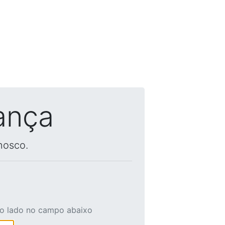
ança
nosco.
ao lado no campo abaixo