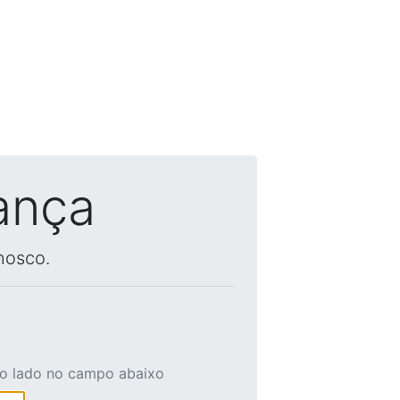
ança
nosco.
ao lado no campo abaixo