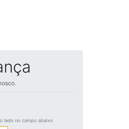
ança
nosco.
ao lado no campo abaixo