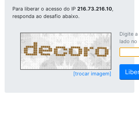
Para liberar o acesso
do IP
216.73.216.10
,
responda ao desafio abaixo.
Digite 
lado no
[trocar imagem]