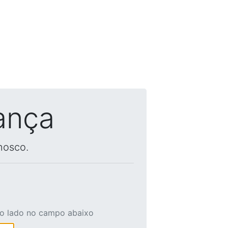
ança
nosco.
ao lado no campo abaixo