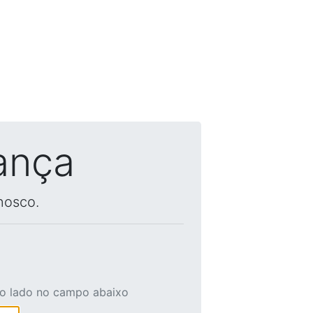
ança
nosco.
ao lado no campo abaixo