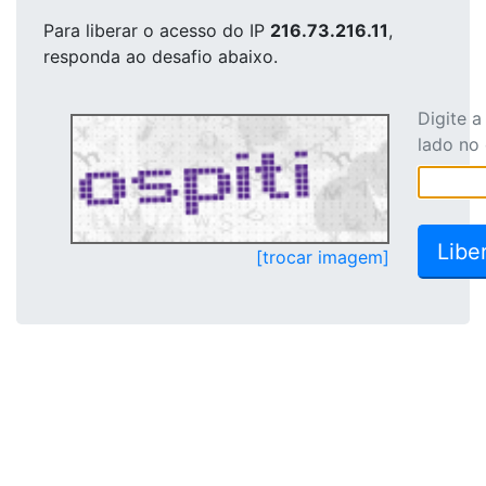
Para liberar o acesso
do IP
216.73.216.11
,
responda ao desafio abaixo.
Digite 
lado no
[trocar imagem]