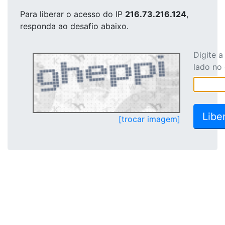
Para liberar o acesso
do IP
216.73.216.124
,
responda ao desafio abaixo.
Digite 
lado no
[trocar imagem]