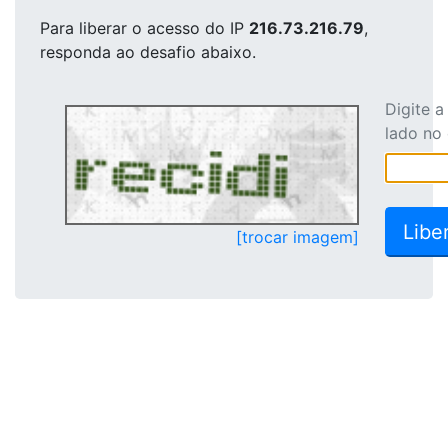
Para liberar o acesso
do IP
216.73.216.79
,
responda ao desafio abaixo.
Digite 
lado no
[trocar imagem]