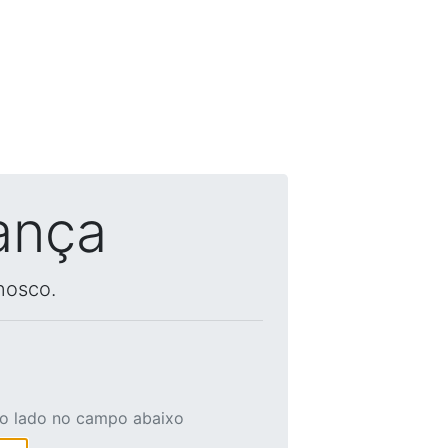
ança
nosco.
ao lado no campo abaixo