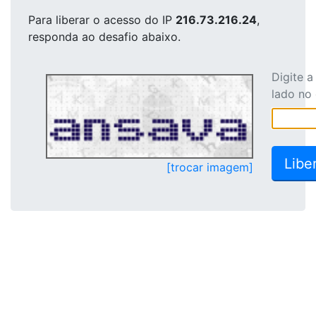
Para liberar o acesso
do IP
216.73.216.24
,
responda ao desafio abaixo.
Digite 
lado no
[trocar imagem]