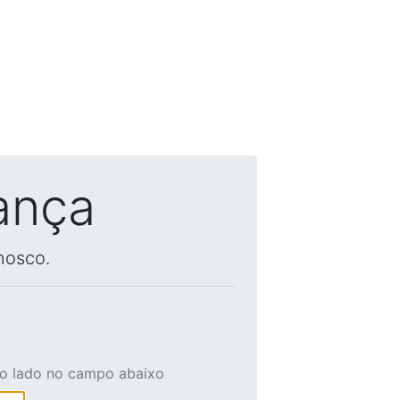
ança
nosco.
ao lado no campo abaixo