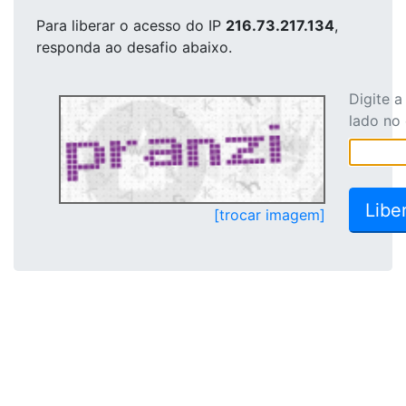
Para liberar o acesso
do IP
216.73.217.134
,
responda ao desafio abaixo.
Digite 
lado no
[trocar imagem]