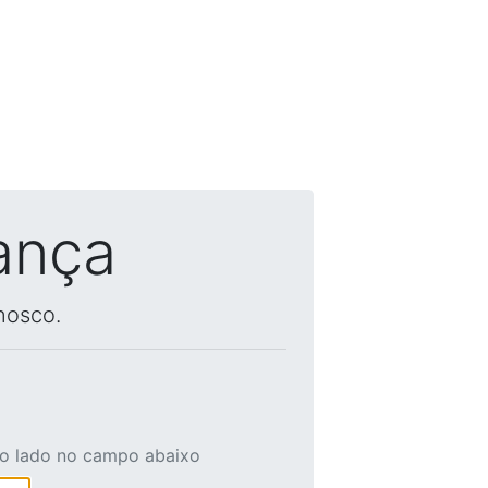
ança
nosco.
ao lado no campo abaixo