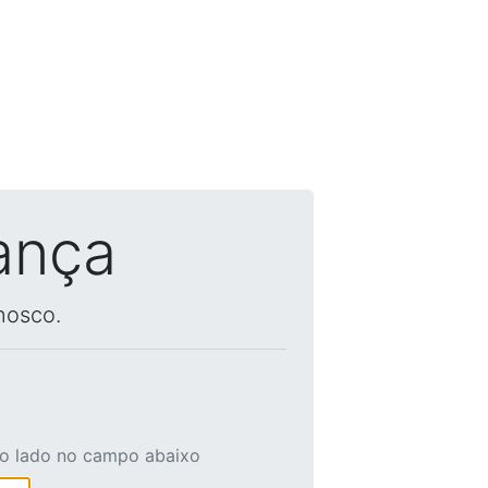
ança
nosco.
ao lado no campo abaixo