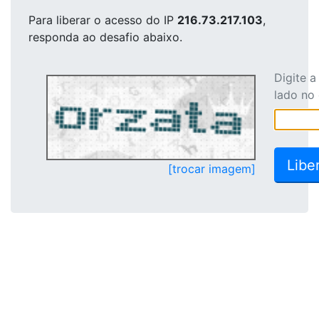
Para liberar o acesso
do IP
216.73.217.103
,
responda ao desafio abaixo.
Digite 
lado no
[trocar imagem]