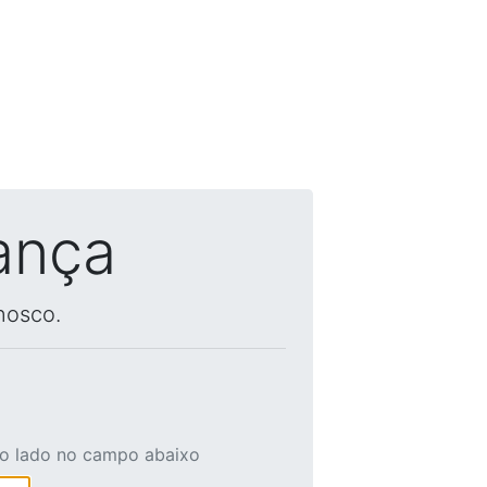
ança
nosco.
ao lado no campo abaixo