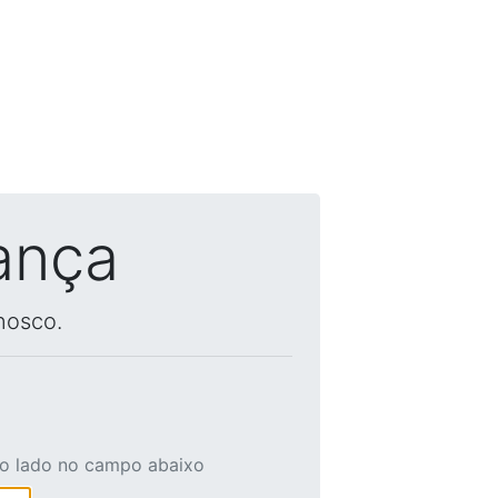
ança
nosco.
ao lado no campo abaixo