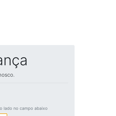
ança
nosco.
ao lado no campo abaixo