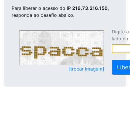
Para liberar o acesso
do IP
216.73.216.150
,
responda ao desafio abaixo.
Digite 
lado no
[trocar imagem]