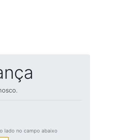
ança
nosco.
ao lado no campo abaixo