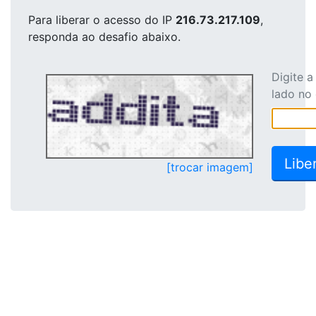
Para liberar o acesso
do IP
216.73.217.109
,
responda ao desafio abaixo.
Digite 
lado no
[trocar imagem]