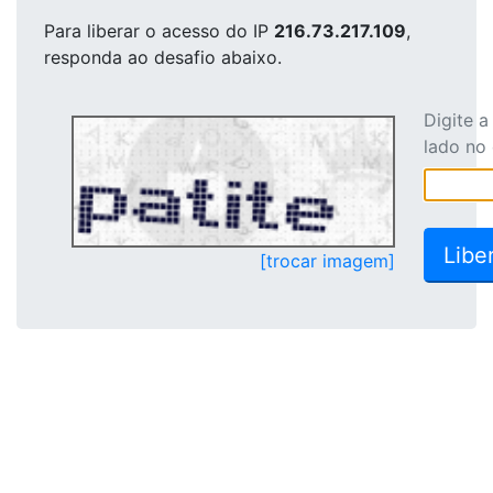
Para liberar o acesso
do IP
216.73.217.109
,
responda ao desafio abaixo.
Digite 
lado no
[trocar imagem]