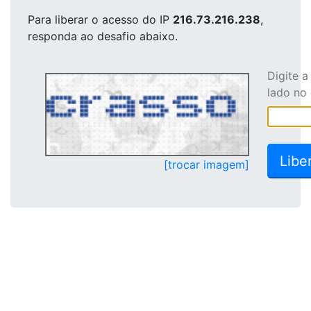
Para liberar o acesso
do IP
216.73.216.238
,
responda ao desafio abaixo.
Digite 
lado no
[trocar imagem]