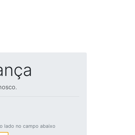
ança
nosco.
ao lado no campo abaixo