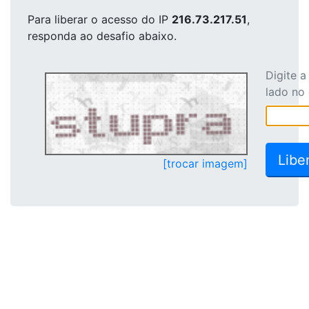
Para liberar o acesso
do IP
216.73.217.51
,
responda ao desafio abaixo.
Digite 
lado no
[trocar imagem]