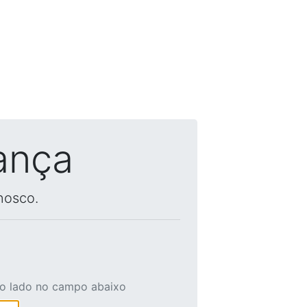
ança
nosco.
ao lado no campo abaixo