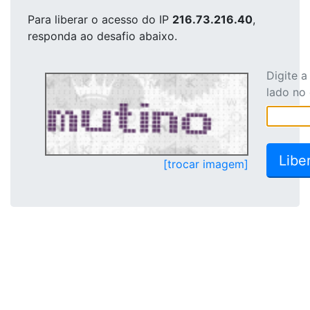
Para liberar o acesso
do IP
216.73.216.40
,
responda ao desafio abaixo.
Digite 
lado no
[trocar imagem]