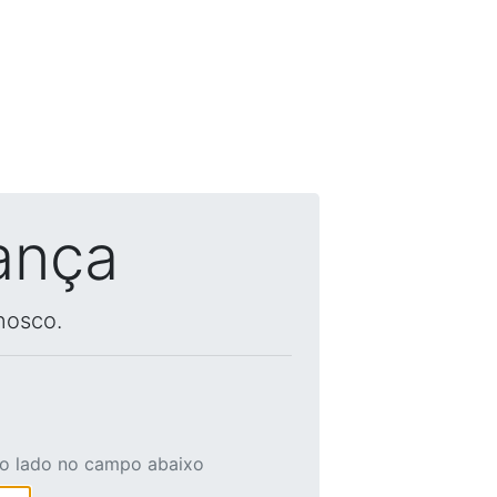
ança
nosco.
ao lado no campo abaixo