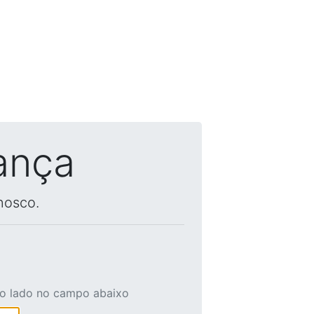
ança
nosco.
ao lado no campo abaixo