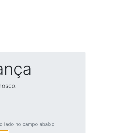
ança
nosco.
ao lado no campo abaixo