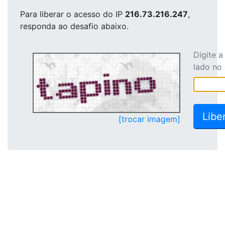
Para liberar o acesso
do IP
216.73.216.247
,
responda ao desafio abaixo.
Digite 
lado no
[trocar imagem]