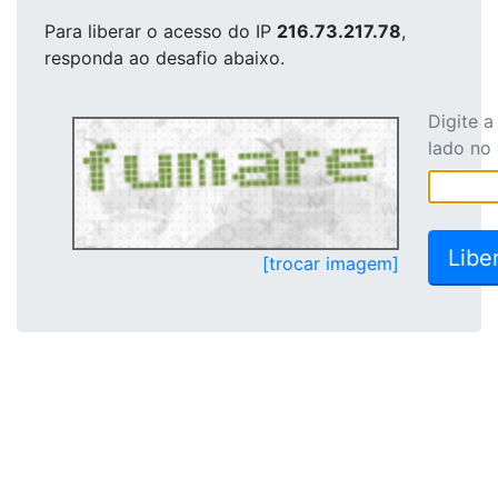
Para liberar o acesso
do IP
216.73.217.78
,
responda ao desafio abaixo.
Digite 
lado no
[trocar imagem]