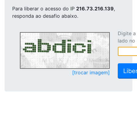
Para liberar o acesso
do IP
216.73.216.139
,
responda ao desafio abaixo.
Digite 
lado no
[trocar imagem]