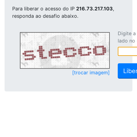
Para liberar o acesso
do IP
216.73.217.103
,
responda ao desafio abaixo.
Digite 
lado no
[trocar imagem]