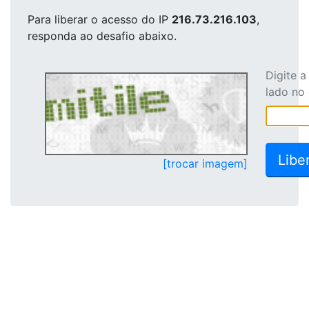
Para liberar o acesso
do IP
216.73.216.103
,
responda ao desafio abaixo.
Digite 
lado no
[trocar imagem]