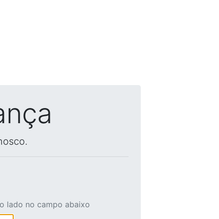
ança
nosco.
ao lado no campo abaixo