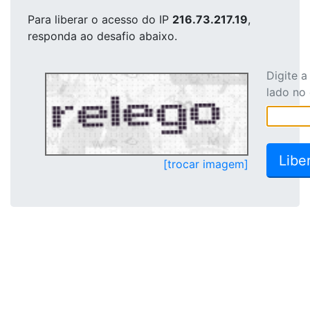
Para liberar o acesso
do IP
216.73.217.19
,
responda ao desafio abaixo.
Digite 
lado no
[trocar imagem]