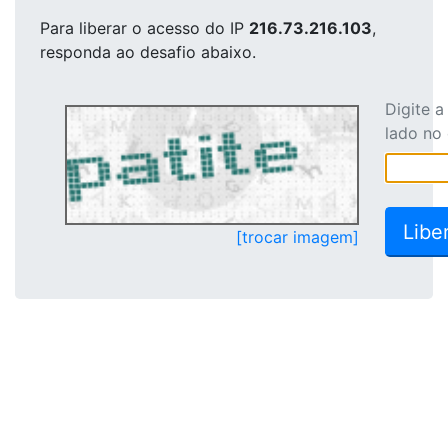
Para liberar o acesso
do IP
216.73.216.103
,
responda ao desafio abaixo.
Digite 
lado no
[trocar imagem]