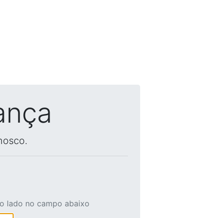
ança
nosco.
ao lado no campo abaixo