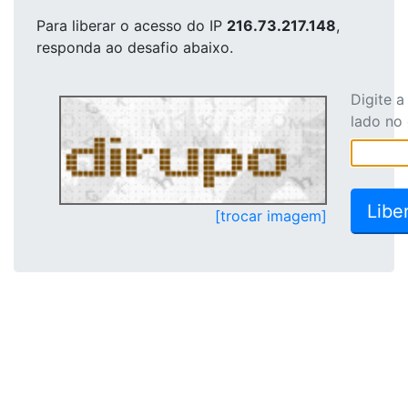
Para liberar o acesso
do IP
216.73.217.148
,
responda ao desafio abaixo.
Digite 
lado no
[trocar imagem]