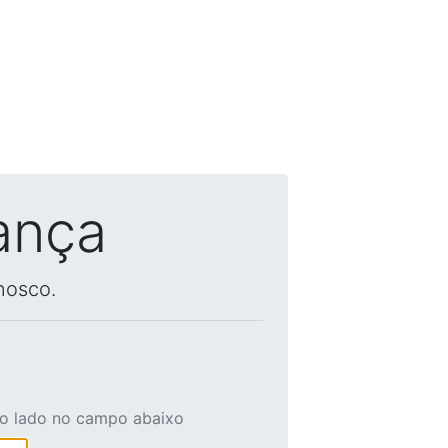
ança
nosco.
ao lado no campo abaixo