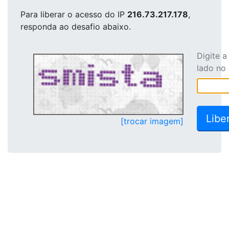
Para liberar o acesso
do IP
216.73.217.178
,
responda ao desafio abaixo.
Digite 
lado no
[trocar imagem]