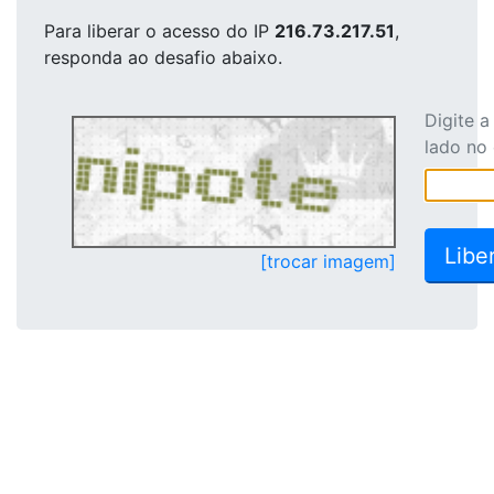
Para liberar o acesso
do IP
216.73.217.51
,
responda ao desafio abaixo.
Digite 
lado no
[trocar imagem]