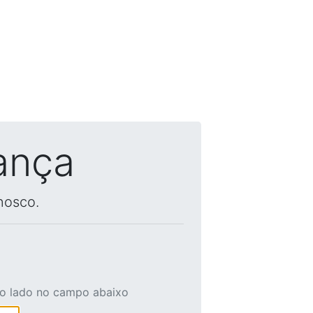
ança
nosco.
ao lado no campo abaixo